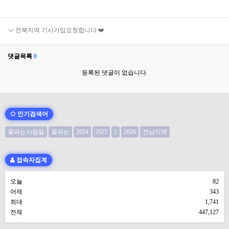
전북지역 기사가입요청합니다 ❤️
댓글목록
0
등록된 댓글이 없습니다.
인기검색어
꽃파는사람들
꽃파는
2024
2025
1
2026
전남지역
접속자집계
오늘
82
어제
343
최대
1,741
전체
447,127