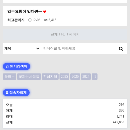
업무요청이 있다면~~
최고관리자
12-06
5,415
전체 11건
1 페이지
인기검색어
꽃파는
꽃파는사람들
전남지역
2025
2026
2024
-1
접속자집계
오늘
216
어제
376
최대
1,741
전체
445,853