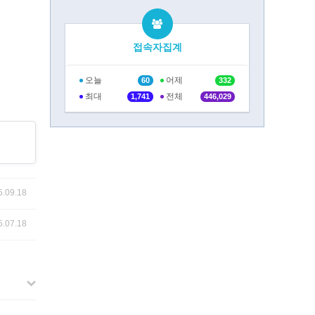
접속자집계
오늘
어제
60
332
최대
전체
1,741
446,029
5.09.18
5.07.18