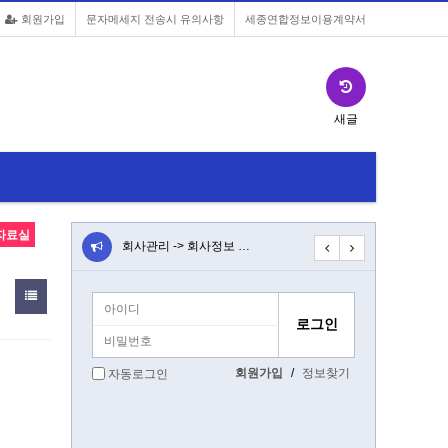
회원가입
문자메세지 전송시 유의사항
세종연합정보이용계약서
새글
자료실
앱 설치버튼…
회사관리 -> 회사정보 …
전북 스타텍 연합규정
3
회원가입
/
정보찾기
자동로그인