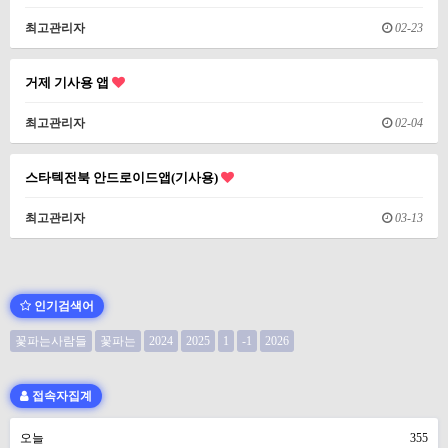
최고관리자
02-23
거제 기사용 앱
최고관리자
02-04
스타텍전북 안드로이드앱(기사용)
최고관리자
03-13
인기검색어
꽃파는사람들
꽃파는
2024
2025
1
-1
2026
접속자집계
오늘
355