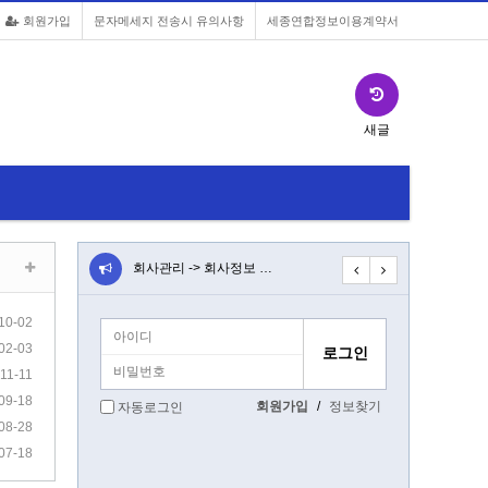
회원가입
문자메세지 전송시 유의사항
세종연합정보이용계약서
새글
앱 설치버튼…
회사관리 -> 회사정보 …
전북 스타텍 연합규정
3
10-02
02-03
11-11
09-18
회원가입
/
정보찾기
자동로그인
08-28
07-18