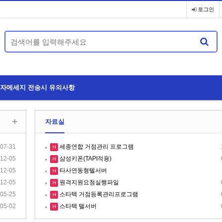
로그인
자메세지 전송시 유의사항
자료실
스타텍대리운전
07-31
세종연합 거점관리 프로그램
H
12-05
삼성키폰(TAPI적용)
H
12-05
타사연동형텔서버
H
12-05
원격지원요청실행파일
H
05-25
스타텍 거점등록관리프로그램
H
05-02
스타텍 텔서버
H