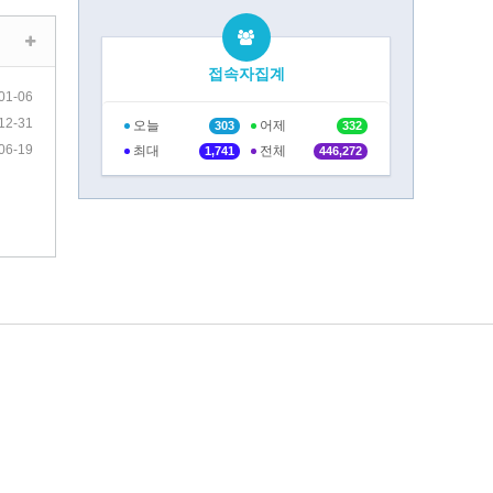
접속자집계
01-06
12-31
오늘
어제
303
332
06-19
최대
전체
1,741
446,272