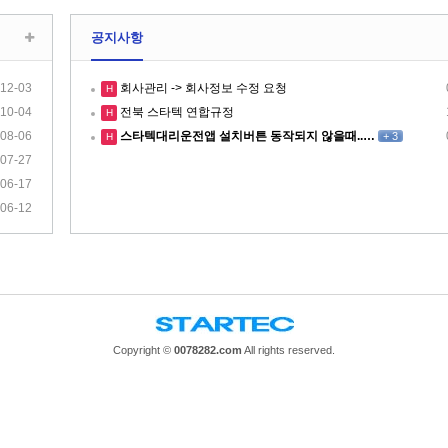
공지사항
12-03
회사관리 -> 회사정보 수정 요청
H
10-04
전북 스타텍 연합규정
H
08-06
스타텍대리운전앱 설치버튼 동작되지 않을때..…
+
3
H
07-27
06-17
06-12
Copyright ©
0078282.com
All rights reserved.